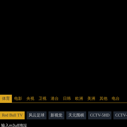
体育
电影
央视
卫视
港台
日韩
欧洲
美洲
其他
电台
Red Bull TV
风云足球
新视觉
天元围棋
CCTV-5HD
CCTV